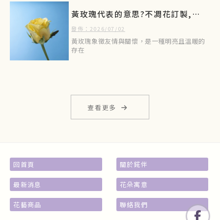
黃玫瑰代表的意思?不凋花訂製,台
北不凋花訂製,土城不凋花訂製
發佈：2026/07/02
黃玫瑰象徵友情與關懷，是一種明亮且溫暖的
存在
查看更多
回首頁
關於錵伴
最新消息
花朵寓意
花藝商品
聯絡我們