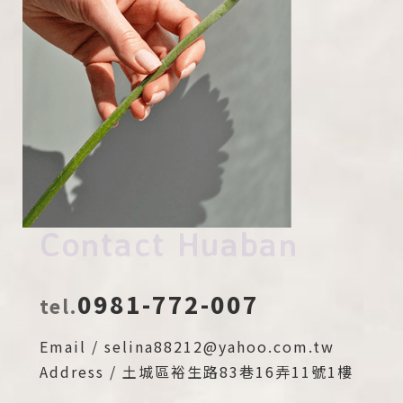
Contact Huaban
0981-772-007
tel.
Email / selina88212@yahoo.com.tw
Address / 土城區裕生路83巷16弄11號1樓