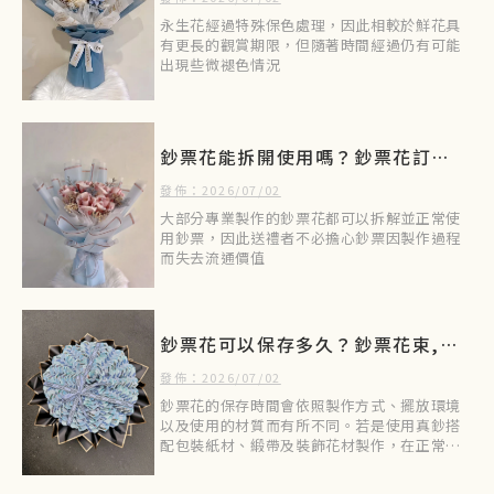
永生花經過特殊保色處理，因此相較於鮮花具
有更長的觀賞期限，但隨著時間經過仍有可能
出現些微褪色情況
鈔票花能拆開使用嗎？鈔票花訂製,
台北鈔票花訂製,土城鈔票花訂製,
發佈：2026/07/02
桃園鈔票花訂製
大部分專業製作的鈔票花都可以拆解並正常使
用鈔票，因此送禮者不必擔心鈔票因製作過程
而失去流通價值
鈔票花可以保存多久？鈔票花束,台
北鈔票花束,土城鈔票花束
發佈：2026/07/02
鈔票花的保存時間會依照製作方式、擺放環境
以及使用的材質而有所不同。若是使用真鈔搭
配包裝紙材、緞帶及裝飾花材製作，在正常室
內環境下通常可以保存數年甚至更久。